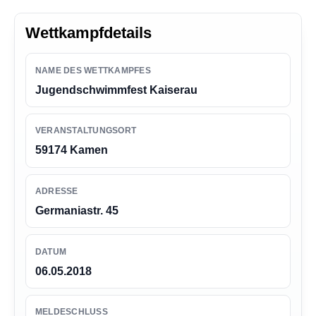
n
g
Wettkampfdetails
e
n
NAME DES WETTKAMPFES
Jugendschwimmfest Kaiserau
VERANSTALTUNGSORT
59174 Kamen
ADRESSE
Germaniastr. 45
DATUM
06.05.2018
MELDESCHLUSS