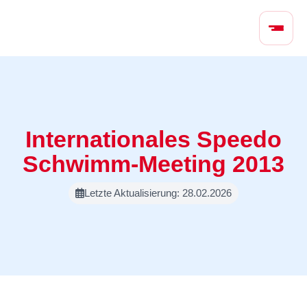
N
a
v
i
g
a
t
Internationales Speedo
i
o
Schwimm-Meeting 2013
n
ü
Letzte Aktualisierung: 28.02.2026
b
e
r
s
p
r
i