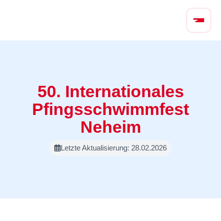
N
a
v
i
g
a
t
50. Internationales
i
Pfingsschwimmfest
o
n
Neheim
ü
b
Letzte Aktualisierung: 28.02.2026
e
r
s
p
r
i