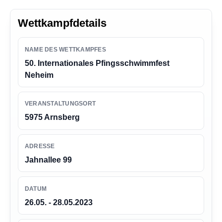
n
g
Wettkampfdetails
e
n
NAME DES WETTKAMPFES
50. Internationales Pfingsschwimmfest
Neheim
VERANSTALTUNGSORT
5975 Arnsberg
ADRESSE
Jahnallee 99
DATUM
26.05. - 28.05.2023