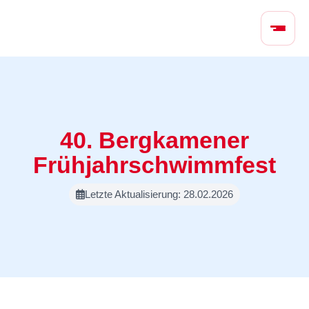
N
a
v
i
g
a
t
40. Bergkamener
i
o
Frühjahrschwimmfest
n
ü
Letzte Aktualisierung: 28.02.2026
b
e
r
s
p
r
i