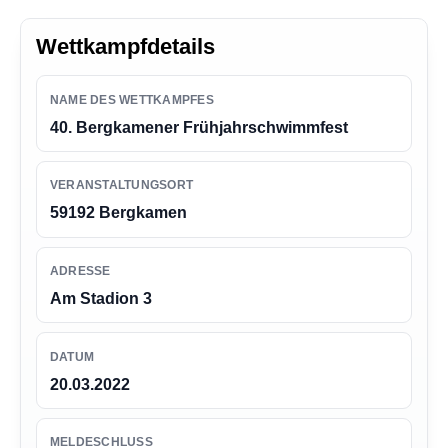
n
g
Wettkampfdetails
e
n
NAME DES WETTKAMPFES
40. Bergkamener Frühjahrschwimmfest
VERANSTALTUNGSORT
59192 Bergkamen
ADRESSE
Am Stadion 3
DATUM
20.03.2022
MELDESCHLUSS