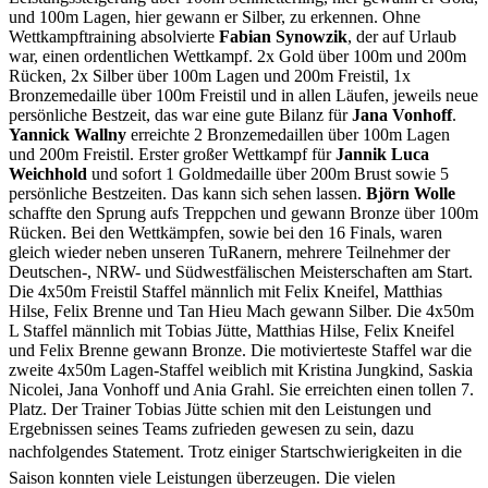
und 100m Lagen, hier gewann er Silber, zu erkennen. Ohne
Wettkampftraining absolvierte
Fabian Synowzik
, der auf Urlaub
war, einen ordentlichen Wettkampf. 2x Gold über 100m und 200m
Rücken, 2x Silber über 100m Lagen und 200m Freistil, 1x
Bronzemedaille über 100m Freistil und in allen Läufen, jeweils neue
persönliche Bestzeit, das war eine gute Bilanz für
Jana Vonhoff
.
Yannick Wallny
erreichte 2 Bronzemedaillen über 100m Lagen
und 200m Freistil. Erster großer Wettkampf für
Jannik Luca
Weichhold
und sofort 1 Goldmedaille über 200m Brust sowie 5
persönliche Bestzeiten. Das kann sich sehen lassen.
Björn Wolle
schaffte den Sprung aufs Treppchen und gewann Bronze über 100m
Rücken. Bei den Wettkämpfen, sowie bei den 16 Finals, waren
gleich wieder neben unseren TuRanern, mehrere Teilnehmer der
Deutschen-, NRW- und Südwestfälischen Meisterschaften am Start.
Die 4x50m Freistil Staffel männlich mit Felix Kneifel, Matthias
Hilse, Felix Brenne und Tan Hieu Mach gewann Silber. Die 4x50m
L Staffel männlich mit Tobias Jütte, Matthias Hilse, Felix Kneifel
und Felix Brenne gewann Bronze. Die motivierteste Staffel war die
zweite 4x50m Lagen-Staffel weiblich mit Kristina Jungkind, Saskia
Nicolei, Jana Vonhoff und Ania Grahl. Sie erreichten einen tollen 7.
Platz. Der Trainer Tobias Jütte schien mit den Leistungen und
Ergebnissen seines Teams zufrieden gewesen zu sein, dazu
nachfolgendes Statement. Trotz einiger Startschwierigkeiten in die
Saison konnten viele Leistungen überzeugen. Die vielen