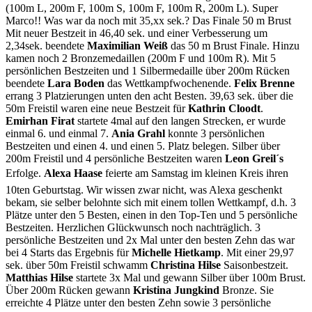
(100m L, 200m F, 100m S, 100m F, 100m R, 200m L). Super
Marco!! Was war da noch mit 35,xx sek.? Das Finale 50 m Brust
Mit neuer Bestzeit in 46,40 sek. und einer Verbesserung um
2,34sek. beendete
Maximilian Weiß
das 50 m Brust Finale. Hinzu
kamen noch 2 Bronzemedaillen (200m F und 100m R). Mit 5
persönlichen Bestzeiten und 1 Silbermedaille über 200m Rücken
beendete
Lara Boden
das Wettkampfwochenende.
Felix Brenne
errang 3 Platzierungen unten den acht Besten. 39,63 sek. über die
50m Freistil waren eine neue Bestzeit für
Kathrin Cloodt
.
Emirhan Firat
startete 4mal auf den langen Strecken, er wurde
einmal 6. und einmal 7.
Ania Grahl
konnte 3 persönlichen
Bestzeiten und einen 4. und einen 5. Platz belegen. Silber über
200m Freistil und 4 persönliche Bestzeiten waren
Leon Greil´s
Erfolge.
Alexa Haase
feierte am Samstag im kleinen Kreis ihren
10ten Geburtstag. Wir wissen zwar nicht, was Alexa geschenkt
bekam, sie selber belohnte sich mit einem tollen Wettkampf, d.h. 3
Plätze unter den 5 Besten, einen in den Top-Ten und 5 persönliche
Bestzeiten. Herzlichen Glückwunsch noch nachträglich. 3
persönliche Bestzeiten und 2x Mal unter den besten Zehn das war
bei 4 Starts das Ergebnis für
Michelle Hietkamp
. Mit einer 29,97
sek. über 50m Freistil schwamm
Christina Hilse
Saisonbestzeit.
Matthias Hilse
startete 3x Mal und gewann Silber über 100m Brust.
Über 200m Rücken gewann
Kristina Jungkind
Bronze. Sie
erreichte 4 Plätze unter den besten Zehn sowie 3 persönliche