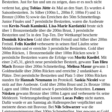
Bestzeiten. Just for fun und um zu zeigen, dass er es noch nicht
verlernt hat, ging
Tobias Jütte
4x Mal an den Start. Es wurden 4
Saisonbestzeiten. 3x Silber (100m L, 200m F, 100m F) und 1x
Bronze (100m S) sowie das Erreichen des 50m Schmetterlings
Junior Finales und 7 persönliche Bestzeiten, waren die Ausbeute
von
Kevin-Noah Kaminski.
Lisa-Marie Kardatzki
freute sich
über 1 Bronzemedaille über die 200m Brust, 3 persönliche
Bestzeiten und 5x in den Top-Ten. Der Wettkampf bescherte
Dominik Kirschen
Gold über 400m Freistil und Silber über 200m
Freistil.
Felix Kneifel
verbesserte in seinen fünf Läufen seine
Meldezeiten und er erreichte 3 persönliche Bestzeiten. Gold über
200m Rücken, 1 Bronzemedaille über 100m Rücken sowie 3
persönliche Bestzeiten waren die Erfolge von
Moritz Kneifel
. Mit
einer 2:45,31, gleich neue persönlicher Bestzeit, gewann
Tan Hieu
Mach
Bronze über 200m Schmetterling.
Melissa Masur
gewann 1
Goldmedaille über 200m Rücken und erreichte 2 undankbare 4.
Plätze. Drei persönliche Bestzeiten und Platz 5 über 100m Rücken
standen für
Hannah Neumann
im Protokoll.
Saskia Nicolei
war
stolz auf ihre Ausbeute. Gold über 200m Brust und 2x Bronze 100m
Lagen und 100m Freistil sowie 6 persönliche Bestzeiten.
Lennox
Nüsken
gewann Bronze über 100m Lagen und verbesserte 6x seine
Meldezeit. Verletzungsbedingt konnte
Lucas Polley
nicht starten.
Dafür wurde er am Samstag als Hallensprecher verpflichtet und
meisterte dieses mit Bravour. Bei
Nils Schwarzer
war die
Leistungssteigerung über 100m Schmetterling, hier gewann er Gold,