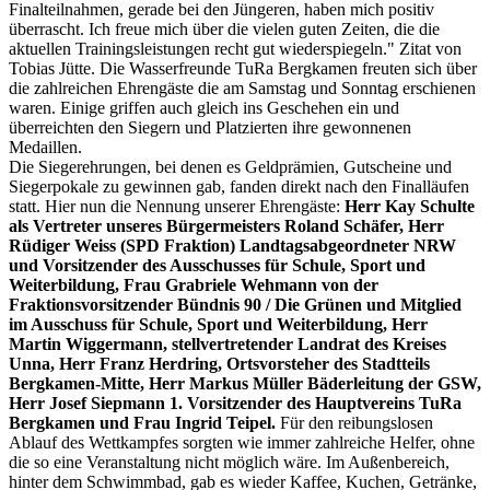
Finalteilnahmen, gerade bei den Jüngeren, haben mich positiv
überrascht. Ich freue mich über die vielen guten Zeiten, die die
aktuellen Trainingsleistungen recht gut wiederspiegeln." Zitat von
Tobias Jütte. Die Wasserfreunde TuRa Bergkamen freuten sich über
die zahlreichen Ehrengäste die am Samstag und Sonntag erschienen
waren. Einige griffen auch gleich ins Geschehen ein und
überreichten den Siegern und Platzierten ihre gewonnenen
Medaillen.
Die Siegerehrungen, bei denen es Geldprämien, Gutscheine und
Siegerpokale zu gewinnen gab, fanden direkt nach den Finalläufen
statt. Hier nun die Nennung unserer Ehrengäste:
Herr Kay Schulte
als Vertreter unseres Bürgermeisters Roland Schäfer, Herr
Rüdiger Weiss (SPD Fraktion) Landtagsabgeordneter NRW
und Vorsitzender des Ausschusses für Schule, Sport und
Weiterbildung, Frau Grabriele Wehmann von der
Fraktionsvorsitzender Bündnis 90 / Die Grünen und Mitglied
im Ausschuss für Schule, Sport und Weiterbildung, Herr
Martin Wiggermann, stellvertretender Landrat des Kreises
Unna, Herr Franz Herdring, Ortsvorsteher des Stadtteils
Bergkamen-Mitte, Herr Markus Müller Bäderleitung der GSW,
Herr Josef Siepmann 1. Vorsitzender des Hauptvereins TuRa
Bergkamen und Frau Ingrid Teipel.
Für den reibungslosen
Ablauf des Wettkampfes sorgten wie immer zahlreiche Helfer, ohne
die so eine Veranstaltung nicht möglich wäre. Im Außenbereich,
hinter dem Schwimmbad, gab es wieder Kaffee, Kuchen, Getränke,