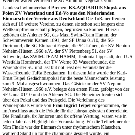
Weiteren waren vertreten die SG Aumund  Vegesack vom
Landesschwimmverband Bremen.
KS-AQUARIUS Slupsk aus
Polen ZV Waterland und Ed-Vo aus den Niederlanden
Einmarsch der Vereine aus Deutschland
Die TuRaner freuten
sich auf 16 weitere Vereine, zu denen sie schon seit langem eine
Wettkampffreundschaft pflegen, begrüßen zu können. Hierzu
gehörten die Ahlener SG, das Maxi Swim-Team Hamm, der
Schwimmverein Kamen 1891, der SF Unna 01/10, die SG
Dortmund, die SG Eintracht Ergste, die SG Lünen, der SV Neptun
Neheim-Hüsten 1960 e.V., der SV Plettenberg 51, der SV
Schwerte, das SWIM-TEAM HAMM, Teutonia Lippstadt, der TUS
Westfalia Hombruch, der TV Werne 03 Wasserfreunde, die
Warendorfer SU und last but not least der Veranstalter die
Wasserfreunde TuRa Bergkamen. In diesem Jahr wurde der Karl-
Ernst Teipel-Gedächtnispokal für die beste Mannschafts-leistung
zum 9. Mal ausgeschwommen. Das Gästeteam der SV Neptun
Neheim-Hüsten 1960 e.V. belegte den ersten Platz, gefolgt von der
SF Unna 01/10 und der Ahlener SG. Die Neheimer freuten sich
über den Pokal und das Preisgeld. Die Verleihung des
Wanderpokals wurde von
Frau Ingrid Teipel
vorgenommen, die
im Anschluss auch die Pokale für die Jahrgangsbesten überreichte.
Die Finalläufe, 8x Junioren und 8x offene Wertung, waren wie in
jedem Jahr das Highlight der Veranstaltung. Für die Teilnehmer der
50m Finale war der Einmarsch unter rhythmischem Klatschen,
während Stand up for the champions gespielt wurde, ein