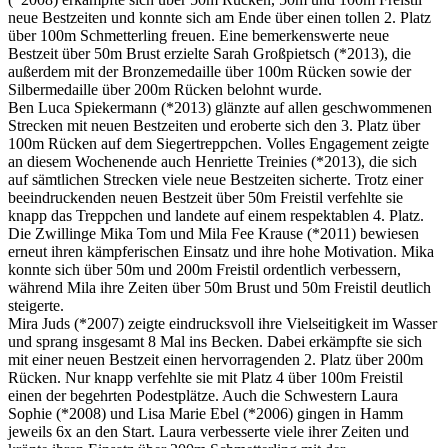
neue Bestzeiten und konnte sich am Ende über einen tollen 2. Platz
über 100m Schmetterling freuen. Eine bemerkenswerte neue
Bestzeit über 50m Brust erzielte Sarah Großpietsch (*2013), die
außerdem mit der Bronzemedaille über 100m Rücken sowie der
Silbermedaille über 200m Rücken belohnt wurde.
Ben Luca Spiekermann (*2013) glänzte auf allen geschwommenen
Strecken mit neuen Bestzeiten und eroberte sich den 3. Platz über
100m Rücken auf dem Siegertreppchen. Volles Engagement zeigte
an diesem Wochenende auch Henriette Treinies (*2013), die sich
auf sämtlichen Strecken viele neue Bestzeiten sicherte. Trotz einer
beeindruckenden neuen Bestzeit über 50m Freistil verfehlte sie
knapp das Treppchen und landete auf einem respektablen 4. Platz.
Die Zwillinge Mika Tom und Mila Fee Krause (*2011) bewiesen
erneut ihren kämpferischen Einsatz und ihre hohe Motivation. Mika
konnte sich über 50m und 200m Freistil ordentlich verbessern,
während Mila ihre Zeiten über 50m Brust und 50m Freistil deutlich
steigerte.
Mira Juds (*2007) zeigte eindrucksvoll ihre Vielseitigkeit im Wasser
und sprang insgesamt 8 Mal ins Becken. Dabei erkämpfte sie sich
mit einer neuen Bestzeit einen hervorragenden 2. Platz über 200m
Rücken. Nur knapp verfehlte sie mit Platz 4 über 100m Freistil
einen der begehrten Podestplätze. Auch die Schwestern Laura
Sophie (*2008) und Lisa Marie Ebel (*2006) gingen in Hamm
jeweils 6x an den Start. Laura verbesserte viele ihrer Zeiten und