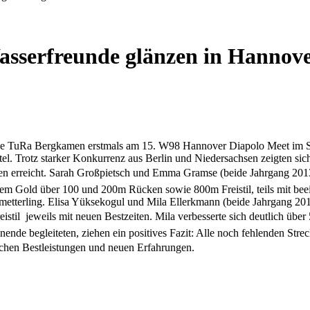
Wasserfreunde glänzen in Hannov
TuRa Bergkamen erstmals am 15. W98 Hannover Diapolo Meet im Stadi
 Trotz starker Konkurrenz aus Berlin und Niedersachsen zeigten sich 
iten erreicht. Sarah Großpietsch und Emma Gramse (beide Jahrgang 2013
zudem Gold über 100 und 200m Rücken sowie 800m Freistil, teils mit b
etterling. Elisa Yüksekogul und Mila Ellerkmann (beide Jahrgang 2015
reistil  jeweils mit neuen Bestzeiten. Mila verbesserte sich deutlich
 begleiteten, ziehen ein positives Fazit: Alle noch fehlenden Strecke
ichen Bestleistungen und neuen Erfahrungen.