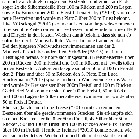
sammelte auch direkt einige neue Bestzeiten und erhielt am Ende
sogar 2x die Silbermedaille über 100 m Rücken und 200 m Lagen
sowie 1x Bronze über 200 m Freistil. Lena Slaby (*2010) sammelte
neue Bestzeiten und wurde mit Platz 3 über 200 m Brust belohnt.
Liva Yüksekogul (*2012) konnte auf den von ihr geschwommenen
Strecken ihre Zeiten ordentlich verbessern und wurde für ihren Fleiß
und Ehrgeiz in den letzten Wochen damit belohnt, dass sie nun ab
sofort bei der 1. Mannschaft der Wasserfreunde trainieren darf.
Bei den jüngeren Nachwuchsschwimmer:innen aus der 2.
Mannschaft stach besonders Leni Schröder (*2015) mit ihren
Leistungen heraus. Sie holte sich insgesamt 3 Kreismeistertitel über
200 m Rücken, 200 m Freistil und 100 m Rücken mit jeweils tollen
neuen Bestzeiten. Außerdem belegte sie über 50 und 100 m Freistil
den 2. Platz und über 50 m Rücken den 3. Platz. Ben Luca
Spiekermann (*2013) sprang an diesem Wochenende 7x ins Wasser
und wurde 2x Kreismeister über 200m Freistil und 100 m Rücken.
Gleich drei Mal konnte er sich über 100 m Freistil, 50 m Rücken
und 100 m Lagen die Silbermedaille erschwimmen und wurde über
50 m Freistil Dritter.
Ebenso glänzte auch Lene Treese (*2015) mit starken neuen
Bestzeiten über alle geschwommenen Strecken. Sie erkämpfte sich
so einen Kreismeistertitel über 50 m Freistil, 4x Silber über 50 m
Rücken, 50 und 100 m Brust und 100 m Rücken sowie 1x Bronze
über 100 m Freistil. Henriette Treinies (*2013) konnte zeigen, wie
viel sie in den letzten Wochen trainiert hatte und so stand sie mit