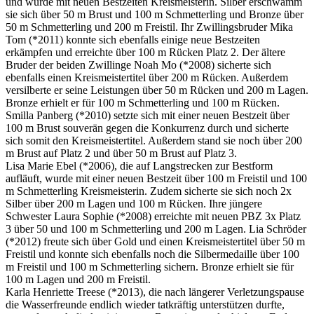
und wurde mit neuen Bestzeiten Kreismeisterin. Silber erschwamm
sie sich über 50 m Brust und 100 m Schmetterling und Bronze über
50 m Schmetterling und 200 m Freistil. Ihr Zwillingsbruder Mika
Tom (*2011) konnte sich ebenfalls einige neue Bestzeiten
erkämpfen und erreichte über 100 m Rücken Platz 2. Der ältere
Bruder der beiden Zwillinge Noah Mo (*2008) sicherte sich
ebenfalls einen Kreismeistertitel über 200 m Rücken. Außerdem
versilberte er seine Leistungen über 50 m Rücken und 200 m Lagen.
Bronze erhielt er für 100 m Schmetterling und 100 m Rücken.
Smilla Panberg (*2010) setzte sich mit einer neuen Bestzeit über
100 m Brust souverän gegen die Konkurrenz durch und sicherte
sich somit den Kreismeistertitel. Außerdem stand sie noch über 200
m Brust auf Platz 2 und über 50 m Brust auf Platz 3.
Lisa Marie Ebel (*2006), die auf Langstrecken zur Bestform
aufläuft, wurde mit einer neuen Bestzeit über 100 m Freistil und 100
m Schmetterling Kreismeisterin. Zudem sicherte sie sich noch 2x
Silber über 200 m Lagen und 100 m Rücken. Ihre jüngere
Schwester Laura Sophie (*2008) erreichte mit neuen PBZ 3x Platz
3 über 50 und 100 m Schmetterling und 200 m Lagen. Lia Schröder
(*2012) freute sich über Gold und einen Kreismeistertitel über 50 m
Freistil und konnte sich ebenfalls noch die Silbermedaille über 100
m Freistil und 100 m Schmetterling sichern. Bronze erhielt sie für
100 m Lagen und 200 m Freistil.
Karla Henriette Treese (*2013), die nach längerer Verletzungspause
die Wasserfreunde endlich wieder tatkräftig unterstützen durfte,