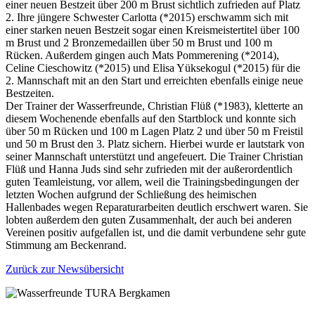
einer neuen Bestzeit über 200 m Brust sichtlich zufrieden auf Platz
2. Ihre jüngere Schwester Carlotta (*2015) erschwamm sich mit
einer starken neuen Bestzeit sogar einen Kreismeistertitel über 100
m Brust und 2 Bronzemedaillen über 50 m Brust und 100 m
Rücken. Außerdem gingen auch Mats Pommerening (*2014),
Celine Cieschowitz (*2015) und Elisa Yüksekogul (*2015) für die
2. Mannschaft mit an den Start und erreichten ebenfalls einige neue
Bestzeiten.
Der Trainer der Wasserfreunde, Christian Flüß (*1983), kletterte an
diesem Wochenende ebenfalls auf den Startblock und konnte sich
über 50 m Rücken und 100 m Lagen Platz 2 und über 50 m Freistil
und 50 m Brust den 3. Platz sichern. Hierbei wurde er lautstark von
seiner Mannschaft unterstützt und angefeuert. Die Trainer Christian
Flüß und Hanna Juds sind sehr zufrieden mit der außerordentlich
guten Teamleistung, vor allem, weil die Trainingsbedingungen der
letzten Wochen aufgrund der Schließung des heimischen
Hallenbades wegen Reparaturarbeiten deutlich erschwert waren. Sie
lobten außerdem den guten Zusammenhalt, der auch bei anderen
Vereinen positiv aufgefallen ist, und die damit verbundene sehr gute
Stimmung am Beckenrand.
Zurück zur Newsübersicht