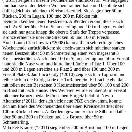
(*2013) zeigte an diesem Wochenende eindrucksvoll, wie engagiert
und hart sie in den letzten Wochen trainiert hatte und belohnte sich
dafür gleich 4x mit einem Kreismeistertitel. Sie siegte über 50 m
Rücken, 200 m Lagen, 100 und 200 m Rücken mit
beeindruckenden neuen Bestzeiten. Außerdem erkämpfte sie sich
noch 2x Silber über 50 m Schmetterling und 100 m Lagen, wobei
sie auch nur ganz knapp die oberste Stufe der Treppe verpasste.
Bronze erhielt sie über die Strecken 50 und 100 m Freistil.
Auch Laura Cieschowitz (*2008) kann auf ein sehr erfolgreiches
Wochenende zurückblicken: sie erschwamm sich mit einer starken
neuen Bestzeit über 50 m Schmetterling einen von insgesamt 3
Kreismeistertiteln. Auch über 100 m Schmetterling und 50 m Freistil
hatte sie die Nase vorn und kürte ihre Läufe mit Platz 1. Über 100
und 200 m Lagen erreichte sie Platz 2 und über 100 und 200 m
Freistil Platz 3. Jan Luca Goly (*2010) zeigte sich in Topform und
reihte sich in die Erfolgsserie der TuRaner ein. Er brachte ebenfalls
mit tollen neuen Bestzeiten 3 Kreismeistertitel über 50, 100 und 200
m Brust mit nach Hause. Des Weiteren wurde er über 50 m Freistil
mit einer Bronzemedaille für seinen Ehrgeiz belohnt. Nevio
Altemeier (*2011), der sich viele neue PBZ erschwamm, konnte
sich am Ende des Wochenendes über einen Kreismeistertitel über
100 m Rücken freuen. Außerdem gewann er 2x die Silbermedaille
über 50 und 200 m Rücken und 1 x Bronze über 50 m
Schmetterling.
Mila Fee Krause (*2011) siegte über 200 m Brust und 100 m Lagen