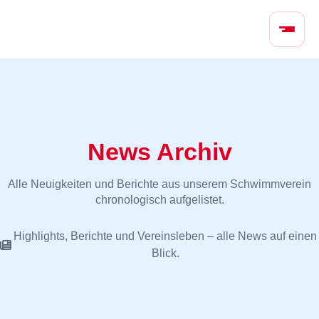
N
a
v
i
g
a
t
i
News Archiv
o
n
Alle Neuigkeiten und Berichte aus unserem Schwimmverein
ü
chronologisch aufgelistet.
b
e
Highlights, Berichte und Vereinsleben – alle News auf einen
r
Blick.
s
p
r
i