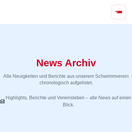
N
a
v
i
g
a
t
i
News Archiv
o
n
Alle Neuigkeiten und Berichte aus unserem Schwimmverein
ü
chronologisch aufgelistet.
b
e
Highlights, Berichte und Vereinsleben – alle News auf einen
r
Blick.
s
p
r
i