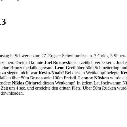
13
amstag in Schwerte zum 27. Ergster Schwimmfest an. 3 Gold-, 3 Silber
inzelnen: Dreimal konnte
Joel Borowski
sich zeitlich verbessern.
Joel
e
nd eine Bronzemedaille gewann
Leon Greil
über 50m Schmetterling und
 zu siegen, nicht war
Kevin-Noah
? Bei diesem Wettkampf belegte
Ke
daillen über 50m Brust sowie 100m Freistil.
Lennox Nüsken
wurde ein
eendete
Niklas Objartel
diesen Wettkampf. In jedem Lauf schwamm Nikl
e Zeit um 4 sec. und erreichte den dritten Platz. Über 50m Rücken wur
r downloaden.