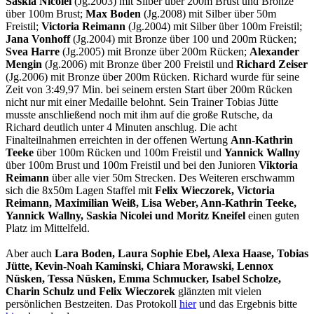
Saskia Nicolei
(Jg.2003) mit Silber über 200m Brust und Bronze
über 100m Brust;
Max Boden
(Jg.2008) mit Silber über 50m
Freistil;
Victoria Reimann
(Jg.2004) mit Silber über 100m Freistil;
Jana Vonhoff
(Jg.2004) mit Bronze über 100 und 200m Rücken;
Svea Harre
(Jg.2005) mit Bronze über 200m Rücken;
Alexander
Mengin
(Jg.2006) mit Bronze über 200 Freistil und
Richard Zeiser
(Jg.2006) mit Bronze über 200m Rücken. Richard wurde für seine
Zeit von 3:49,97 Min. bei seinem ersten Start über 200m Rücken
nicht nur mit einer Medaille belohnt. Sein Trainer Tobias Jütte
musste anschließend noch mit ihm auf die große Rutsche, da
Richard deutlich unter 4 Minuten anschlug. Die acht
Finalteilnahmen erreichten in der offenen Wertung
Ann-Kathrin
Teeke
über 100m Rücken und 100m Freistil und
Yannick Wallny
über 100m Brust und 100m Freistil und bei den Junioren
Viktoria
Reimann
über alle vier 50m Strecken. Des Weiteren erschwamm
sich die 8x50m Lagen Staffel mit
Felix Wieczorek, Victoria
Reimann, Maximilian Weiß, Lisa Weber, Ann-Kathrin Teeke,
Yannick Wallny, Saskia Nicolei und Moritz Kneifel
einen guten
Platz im Mittelfeld.
Aber auch
Lara Boden, Laura Sophie Ebel, Alexa Haase, Tobias
Jütte, Kevin-Noah Kaminski, Chiara Morawski, Lennox
Nüsken, Tessa Nüsken, Emma Schmucker, Isabel Scholze,
Charin Schulz und Felix Wieczorek
glänzten mit vielen
persönlichen Bestzeiten. Das Protokoll
hier
und das Ergebnis bitte