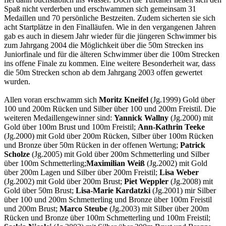
Spaß nicht verderben und erschwammen sich gemeinsam 31
Medaillen und 70 persönliche Bestzeiten. Zudem sicherten sie sich
acht Startplätze in den Finalläufen. Wie in den vergangenen Jahren
gab es auch in diesem Jahr wieder für die jüngeren Schwimmer bis
zum Jahrgang 2004 die Möglichkeit über die 50m Strecken ins
Juniorfinale und für die älteren Schwimmer über die 100m Strecken
ins offene Finale zu kommen. Eine weitere Besonderheit war, dass
die 50m Strecken schon ab dem Jahrgang 2003 offen gewertet
wurden.
Allen voran erschwamm sich
Moritz Kneifel
(Jg.1999) Gold über
100 und 200m Rücken und Silber über 100 und 200m Freistil. Die
weiteren Medaillengewinner sind:
Yannick Wallny
(Jg.2000) mit
Gold über 100m Brust und 100m Freistil;
Ann-Kathrin Teeke
(Jg.2000) mit Gold über 200m Rücken, Silber über 100m Rücken
und Bronze über 50m Rücken in der offenen Wertung;
Patrick
Scholze
(Jg.2005) mit Gold über 200m Schmetterling und Silber
über 100m Schmetterling;
Maximilian Weiß
(Jg.2002) mit Gold
über 200m Lagen und Silber über 200m Freistil;
Lisa Weber
(Jg.2002) mit Gold über 200m Brust;
Piet Weppler
(Jg.2008) mit
Gold über 50m Brust;
Lisa-Marie Kardatzki
(Jg.2001) mir Silber
über 100 und 200m Schmetterling und Bronze über 100m Freistil
und 200m Brust;
Marco Steube
(Jg.2003) mit Silber über 200m
Rücken und Bronze über 100m Schmetterling und 100m Freistil;